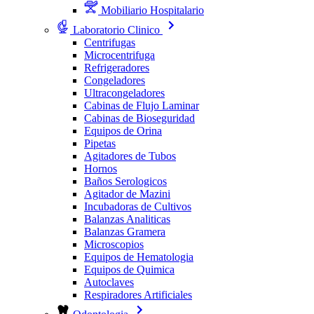
Mobiliario Hospitalario
Laboratorio Clinico
Centrifugas
Microcentrifuga
Refrigeradores
Congeladores
Ultracongeladores
Cabinas de Flujo Laminar
Cabinas de Bioseguridad
Equipos de Orina
Pipetas
Agitadores de Tubos
Hornos
Baños Serologicos
Agitador de Mazini
Incubadoras de Cultivos
Balanzas Analiticas
Balanzas Gramera
Microscopios
Equipos de Hematologia
Equipos de Quimica
Autoclaves
Respiradores Artificiales