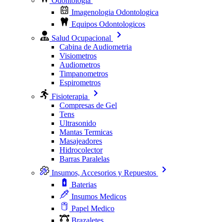
Odontologia
Imagenologia Odontologica
Equipos Odontologicos
Salud Ocupacional
Cabina de Audiometria
Visiometros
Audiometros
Timpanometros
Espirometros
Fisioterapia
Compresas de Gel
Tens
Ultrasonido
Mantas Termicas
Masajeadores
Hidrocolector
Barras Paralelas
Insumos, Accesorios y Repuestos
Baterias
Insumos Medicos
Papel Medico
Brazaletes