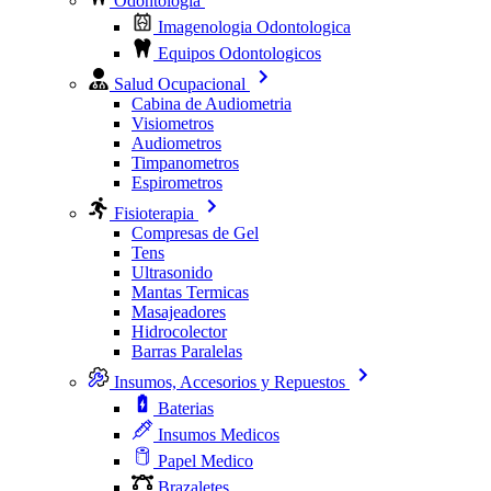
Odontologia
Imagenologia Odontologica
Equipos Odontologicos
Salud Ocupacional
Cabina de Audiometria
Visiometros
Audiometros
Timpanometros
Espirometros
Fisioterapia
Compresas de Gel
Tens
Ultrasonido
Mantas Termicas
Masajeadores
Hidrocolector
Barras Paralelas
Insumos, Accesorios y Repuestos
Baterias
Insumos Medicos
Papel Medico
Brazaletes