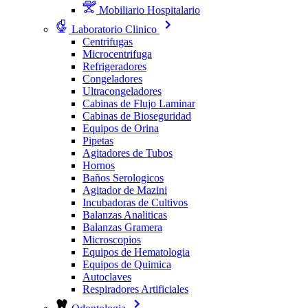
Mobiliario Hospitalario
Laboratorio Clinico
Centrifugas
Microcentrifuga
Refrigeradores
Congeladores
Ultracongeladores
Cabinas de Flujo Laminar
Cabinas de Bioseguridad
Equipos de Orina
Pipetas
Agitadores de Tubos
Hornos
Baños Serologicos
Agitador de Mazini
Incubadoras de Cultivos
Balanzas Analiticas
Balanzas Gramera
Microscopios
Equipos de Hematologia
Equipos de Quimica
Autoclaves
Respiradores Artificiales