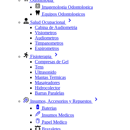
Odontologia
Imagenologia Odontologica
Equipos Odontologicos
Salud Ocupacional
Cabina de Audiometria
Visiometros
Audiometros
Timpanometros
Espirometros
Fisioterapia
Compresas de Gel
Tens
Ultrasonido
Mantas Termicas
Masajeadores
Hidrocolector
Barras Paralelas
Insumos, Accesorios y Repuestos
Baterias
Insumos Medicos
Papel Medico
Brazaletes