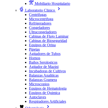
Mobiliario Hospitalario
Laboratorio Clinico
Centrifugas
Microcentrifuga
Refrigeradores
Congeladores
Ultracongeladores
Cabinas de Flujo Laminar
Cabinas de Bioseguridad
Equipos de Orina
Pipetas
Agitadores de Tubos
Hornos
Baños Serologicos
Agitador de Mazini
Incubadoras de Cultivos
Balanzas Analiticas
Balanzas Gramera
Microscopios
Equipos de Hematologia
Equipos de Quimica
Autoclaves
Respiradores Artificiales