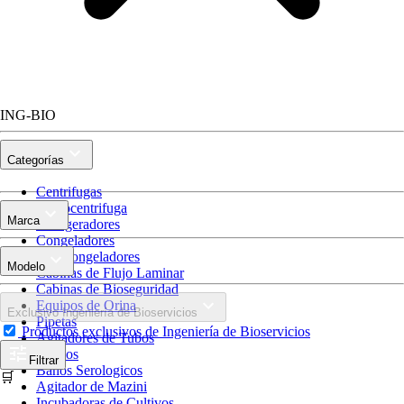
ING-BIO
Categorías
Centrifugas
Microcentrifuga
Marca
Refrigeradores
Congeladores
Ultracongeladores
Modelo
Cabinas de Flujo Laminar
Cabinas de Bioseguridad
Equipos de Orina
Exclusivo Ingeniería de Bioservicios
Pipetas
Productos exclusivos de Ingeniería de Bioservicios
Agitadores de Tubos
Hornos
Filtrar
Baños Serologicos
🛒
Agitador de Mazini
Incubadoras de Cultivos