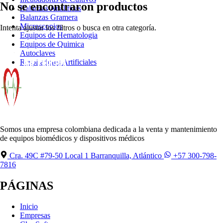
No se encontraron productos
Balanzas Analiticas
Balanzas Gramera
Microscopios
Intenta ajustar los filtros o busca en otra categoría.
Equipos de Hematologia
Equipos de Quimica
Autoclaves
Respiradores Artificiales
Somos una empresa colombiana dedicada a la venta y mantenimiento
de equipos biomédicos y dispositivos médicos
Cra. 49C #79-50 Local 1 Barranquilla, Atlántico
+57 300-798-
7816
PÁGINAS
Inicio
Empresas