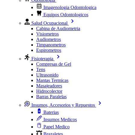
Odontologia
Imagenologia Odontologica
Equipos Odontologicos
Salud Ocupacional
Cabina de Audiometria
Visiometros
Audiometros
Timpanometros
Espirometros
Fisioterapia
Compresas de Gel
Tens
Ultrasonido
Mantas Termicas
Masajeadores
Hidrocolector
Barras Paralelas
Insumos, Accesorios y Repuestos
Baterias
Insumos Medicos
Papel Medico
Brazaletes