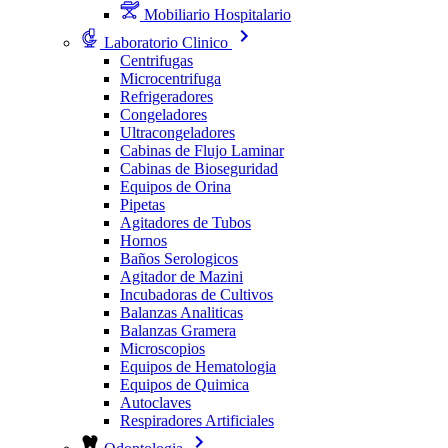
Mobiliario Hospitalario
Laboratorio Clinico
Centrifugas
Microcentrifuga
Refrigeradores
Congeladores
Ultracongeladores
Cabinas de Flujo Laminar
Cabinas de Bioseguridad
Equipos de Orina
Pipetas
Agitadores de Tubos
Hornos
Baños Serologicos
Agitador de Mazini
Incubadoras de Cultivos
Balanzas Analiticas
Balanzas Gramera
Microscopios
Equipos de Hematologia
Equipos de Quimica
Autoclaves
Respiradores Artificiales