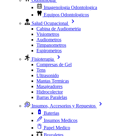
Odontologia
Imagenologia Odontologica
Equipos Odontologicos
Salud Ocupacional
Cabina de Audiometria
Visiometros
Audiometros
Timpanometros
Espirometros
Fisioterapia
Compresas de Gel
Tens
Ultrasonido
Mantas Termicas
Masajeadores
Hidrocolector
Barras Paralelas
Insumos, Accesorios y Repuestos
Baterias
Insumos Medicos
Papel Medico
Brazaletes