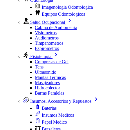
Odontologia
Imagenologia Odontologica
Equipos Odontologicos
Salud Ocupacional
Cabina de Audiometria
Visiometros
Audiometros
Timpanometros
Espirometros
Fisioterapia
Compresas de Gel
Tens
Ultrasonido
Mantas Termicas
Masajeadores
Hidrocolector
Barras Paralelas
Insumos, Accesorios y Repuestos
Baterias
Insumos Medicos
Papel Medico
Brazaletes