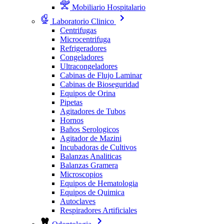
Mobiliario Hospitalario
Laboratorio Clinico
Centrifugas
Microcentrifuga
Refrigeradores
Congeladores
Ultracongeladores
Cabinas de Flujo Laminar
Cabinas de Bioseguridad
Equipos de Orina
Pipetas
Agitadores de Tubos
Hornos
Baños Serologicos
Agitador de Mazini
Incubadoras de Cultivos
Balanzas Analiticas
Balanzas Gramera
Microscopios
Equipos de Hematologia
Equipos de Quimica
Autoclaves
Respiradores Artificiales