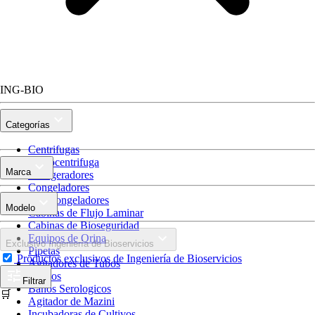
ING-BIO
Categorías
Centrifugas
Microcentrifuga
Marca
Refrigeradores
Congeladores
Ultracongeladores
Modelo
Cabinas de Flujo Laminar
Cabinas de Bioseguridad
Equipos de Orina
Exclusivo Ingeniería de Bioservicios
Pipetas
Productos exclusivos de Ingeniería de Bioservicios
Agitadores de Tubos
Hornos
Filtrar
Baños Serologicos
🛒
Agitador de Mazini
Incubadoras de Cultivos