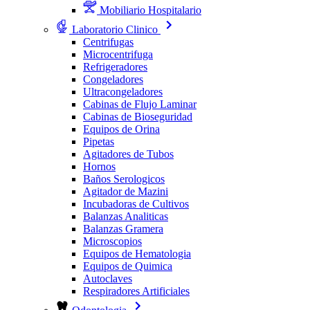
Mobiliario Hospitalario
Laboratorio Clinico
Centrifugas
Microcentrifuga
Refrigeradores
Congeladores
Ultracongeladores
Cabinas de Flujo Laminar
Cabinas de Bioseguridad
Equipos de Orina
Pipetas
Agitadores de Tubos
Hornos
Baños Serologicos
Agitador de Mazini
Incubadoras de Cultivos
Balanzas Analiticas
Balanzas Gramera
Microscopios
Equipos de Hematologia
Equipos de Quimica
Autoclaves
Respiradores Artificiales