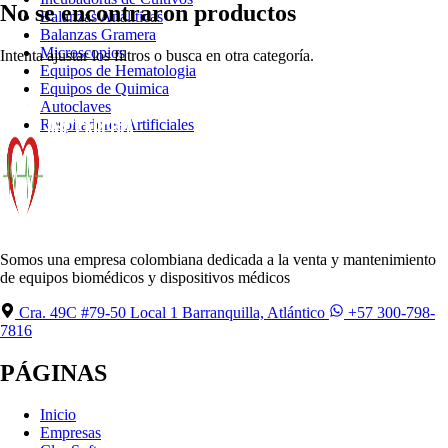
No se encontraron productos
Balanzas Analiticas
Balanzas Gramera
Microscopios
Intenta ajustar los filtros o busca en otra categoría.
Equipos de Hematologia
Equipos de Quimica
Autoclaves
Respiradores Artificiales
Somos una empresa colombiana dedicada a la venta y mantenimiento
de equipos biomédicos y dispositivos médicos
Cra. 49C #79-50 Local 1 Barranquilla, Atlántico
+57 300-798-
7816
PÁGINAS
Inicio
Empresas