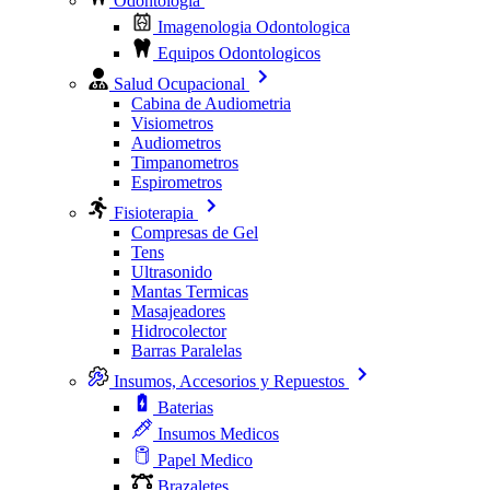
Odontologia
Imagenologia Odontologica
Equipos Odontologicos
Salud Ocupacional
Cabina de Audiometria
Visiometros
Audiometros
Timpanometros
Espirometros
Fisioterapia
Compresas de Gel
Tens
Ultrasonido
Mantas Termicas
Masajeadores
Hidrocolector
Barras Paralelas
Insumos, Accesorios y Repuestos
Baterias
Insumos Medicos
Papel Medico
Brazaletes