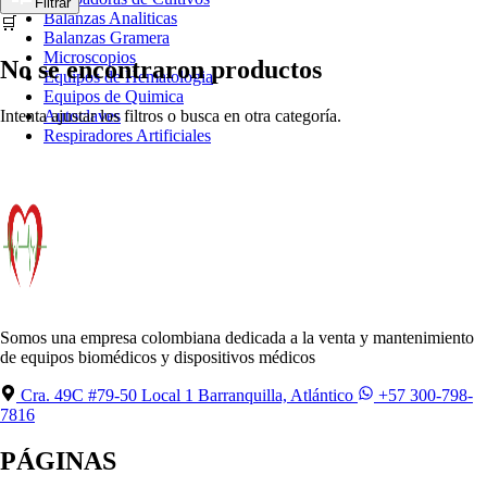
Filtrar
Balanzas Analiticas
🛒
Balanzas Gramera
Microscopios
No se encontraron productos
Equipos de Hematologia
Equipos de Quimica
Intenta ajustar los filtros o busca en otra categoría.
Autoclaves
Respiradores Artificiales
Somos una empresa colombiana dedicada a la venta y mantenimiento
de equipos biomédicos y dispositivos médicos
Cra. 49C #79-50 Local 1 Barranquilla, Atlántico
+57 300-798-
7816
PÁGINAS