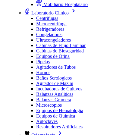
Mobiliario Hospitalario
Laboratorio Clinico
Centrifugas
Microcentrifuga
Refrigeradores
Congeladores
Ultracongeladores
Cabinas de Flujo Laminar
Cabinas de Bioseguridad
Equipos de Orina
Pipetas
Agitadores de Tubos
Hornos
Baños Serologicos
Agitador de Mazini
Incubadoras de Cultivos
Balanzas Analiticas
Balanzas Gramera
Microscopios
Equipos de Hematologia
Equipos de Quimica
Autoclaves
Respiradores Artificiales