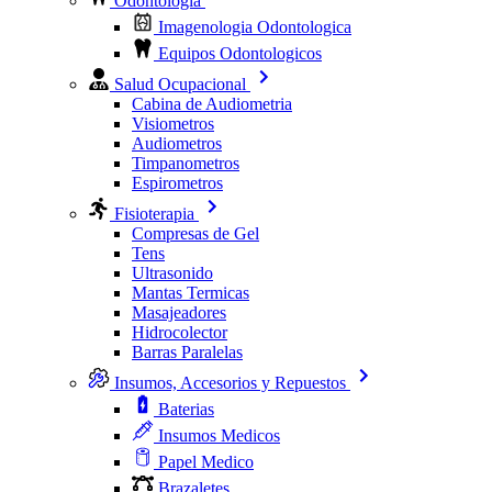
Odontologia
Imagenologia Odontologica
Equipos Odontologicos
Salud Ocupacional
Cabina de Audiometria
Visiometros
Audiometros
Timpanometros
Espirometros
Fisioterapia
Compresas de Gel
Tens
Ultrasonido
Mantas Termicas
Masajeadores
Hidrocolector
Barras Paralelas
Insumos, Accesorios y Repuestos
Baterias
Insumos Medicos
Papel Medico
Brazaletes