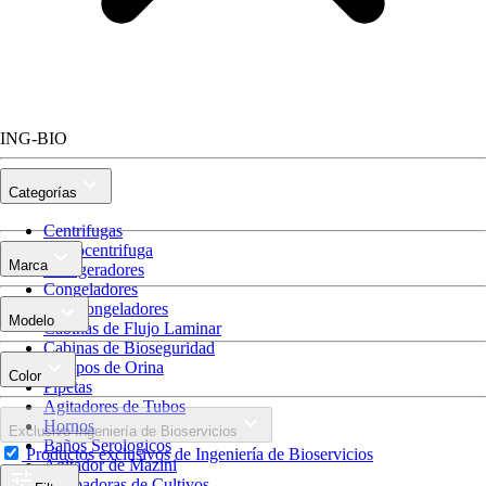
ING-BIO
Categorías
Centrifugas
Microcentrifuga
Marca
Refrigeradores
Congeladores
Ultracongeladores
Modelo
Cabinas de Flujo Laminar
Cabinas de Bioseguridad
Equipos de Orina
Color
Pipetas
Agitadores de Tubos
Hornos
Exclusivo Ingeniería de Bioservicios
Baños Serologicos
Productos exclusivos de Ingeniería de Bioservicios
Agitador de Mazini
Incubadoras de Cultivos