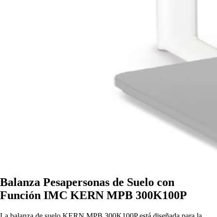
Balanza Pesapersonas de Suelo con
Función IMC KERN MPB 300K100P
La balanza de suelo KERN MPB 300K100P está diseñada para la