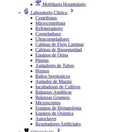
Mobiliario Hospitalario
Laboratorio Clinico
Centrifugas
Microcentrifuga
Refrigeradores
Congeladores
Ultracongeladores
Cabinas de Flujo Laminar
Cabinas de Bioseguridad
Equipos de Orina
Pipetas
Agitadores de Tubos
Hornos
Baños Serologicos
Agitador de Mazini
Incubadoras de Cultivos
Balanzas Analiticas
Balanzas Gramera
Microscopios
Equipos de Hematologia
Equipos de Quimica
Autoclaves
Respiradores Artificiales