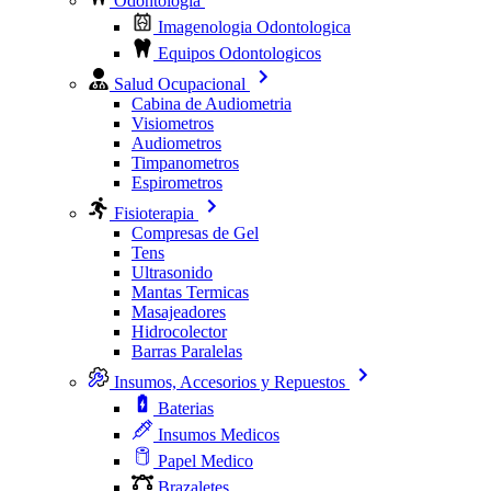
Odontologia
Imagenologia Odontologica
Equipos Odontologicos
Salud Ocupacional
Cabina de Audiometria
Visiometros
Audiometros
Timpanometros
Espirometros
Fisioterapia
Compresas de Gel
Tens
Ultrasonido
Mantas Termicas
Masajeadores
Hidrocolector
Barras Paralelas
Insumos, Accesorios y Repuestos
Baterias
Insumos Medicos
Papel Medico
Brazaletes