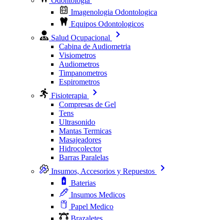
Odontologia
Imagenologia Odontologica
Equipos Odontologicos
Salud Ocupacional
Cabina de Audiometria
Visiometros
Audiometros
Timpanometros
Espirometros
Fisioterapia
Compresas de Gel
Tens
Ultrasonido
Mantas Termicas
Masajeadores
Hidrocolector
Barras Paralelas
Insumos, Accesorios y Repuestos
Baterias
Insumos Medicos
Papel Medico
Brazaletes