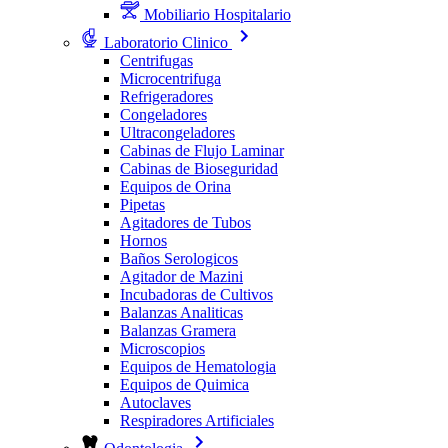
Mobiliario Hospitalario
Laboratorio Clinico
Centrifugas
Microcentrifuga
Refrigeradores
Congeladores
Ultracongeladores
Cabinas de Flujo Laminar
Cabinas de Bioseguridad
Equipos de Orina
Pipetas
Agitadores de Tubos
Hornos
Baños Serologicos
Agitador de Mazini
Incubadoras de Cultivos
Balanzas Analiticas
Balanzas Gramera
Microscopios
Equipos de Hematologia
Equipos de Quimica
Autoclaves
Respiradores Artificiales