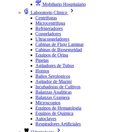
Mobiliario Hospitalario
Laboratorio Clinico
Centrifugas
Microcentrifuga
Refrigeradores
Congeladores
Ultracongeladores
Cabinas de Flujo Laminar
Cabinas de Bioseguridad
Equipos de Orina
Pipetas
Agitadores de Tubos
Hornos
Baños Serologicos
Agitador de Mazini
Incubadoras de Cultivos
Balanzas Analiticas
Balanzas Gramera
Microscopios
Equipos de Hematologia
Equipos de Quimica
Autoclaves
Respiradores Artificiales