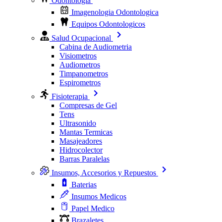
Odontologia
Imagenologia Odontologica
Equipos Odontologicos
Salud Ocupacional
Cabina de Audiometria
Visiometros
Audiometros
Timpanometros
Espirometros
Fisioterapia
Compresas de Gel
Tens
Ultrasonido
Mantas Termicas
Masajeadores
Hidrocolector
Barras Paralelas
Insumos, Accesorios y Repuestos
Baterias
Insumos Medicos
Papel Medico
Brazaletes