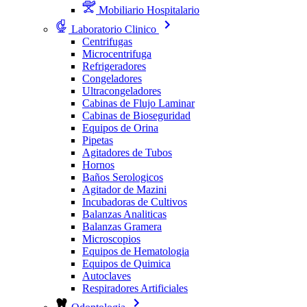
Mobiliario Hospitalario
Laboratorio Clinico
Centrifugas
Microcentrifuga
Refrigeradores
Congeladores
Ultracongeladores
Cabinas de Flujo Laminar
Cabinas de Bioseguridad
Equipos de Orina
Pipetas
Agitadores de Tubos
Hornos
Baños Serologicos
Agitador de Mazini
Incubadoras de Cultivos
Balanzas Analiticas
Balanzas Gramera
Microscopios
Equipos de Hematologia
Equipos de Quimica
Autoclaves
Respiradores Artificiales