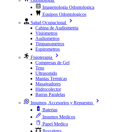
Odontologia
Imagenologia Odontologica
Equipos Odontologicos
Salud Ocupacional
Cabina de Audiometria
Visiometros
Audiometros
Timpanometros
Espirometros
Fisioterapia
Compresas de Gel
Tens
Ultrasonido
Mantas Termicas
Masajeadores
Hidrocolector
Barras Paralelas
Insumos, Accesorios y Repuestos
Baterias
Insumos Medicos
Papel Medico
Brazaletes