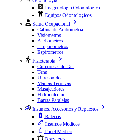
Odontologia
Imagenologia Odontologica
Equipos Odontologicos
Salud Ocupacional
Cabina de Audiometria
Visiometros
Audiometros
Timpanometros
Espirometros
Fisioterapia
Compresas de Gel
Tens
Ultrasonido
Mantas Termicas
Masajeadores
Hidrocolector
Barras Paralelas
Insumos, Accesorios y Repuestos
Baterias
Insumos Medicos
Papel Medico
Brazaletes