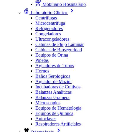
Mobiliario Hospitalario
Laboratorio Clinico
Centrifugas
Microcentrifuga
Refrigeradores
Congeladores
Ultracongeladores
Cabinas de Flujo Laminar
Cabinas de Bioseguridad
Equipos de Orina
Pipetas
Agitadores de Tubos
Hornos
Baños Serologicos
Agitador de Mazini
Incubadoras de Cultivos
Balanzas Analiticas
Balanzas Gramera
Microscopios
Equipos de Hematologia
Equipos de Quimica
Autoclaves
Respiradores Artificiales