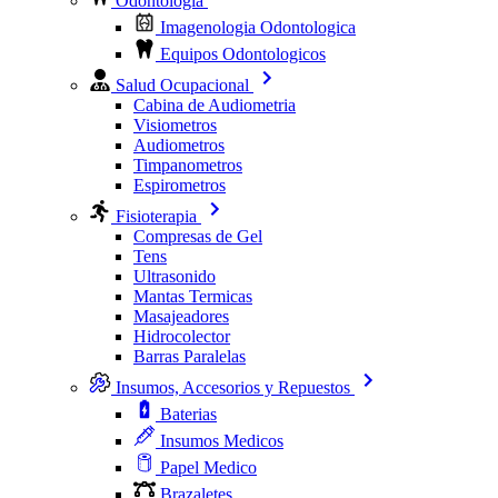
Odontologia
Imagenologia Odontologica
Equipos Odontologicos
Salud Ocupacional
Cabina de Audiometria
Visiometros
Audiometros
Timpanometros
Espirometros
Fisioterapia
Compresas de Gel
Tens
Ultrasonido
Mantas Termicas
Masajeadores
Hidrocolector
Barras Paralelas
Insumos, Accesorios y Repuestos
Baterias
Insumos Medicos
Papel Medico
Brazaletes