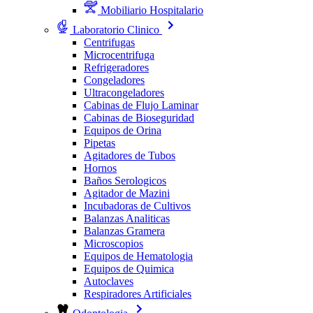
Mobiliario Hospitalario
Laboratorio Clinico
Centrifugas
Microcentrifuga
Refrigeradores
Congeladores
Ultracongeladores
Cabinas de Flujo Laminar
Cabinas de Bioseguridad
Equipos de Orina
Pipetas
Agitadores de Tubos
Hornos
Baños Serologicos
Agitador de Mazini
Incubadoras de Cultivos
Balanzas Analiticas
Balanzas Gramera
Microscopios
Equipos de Hematologia
Equipos de Quimica
Autoclaves
Respiradores Artificiales