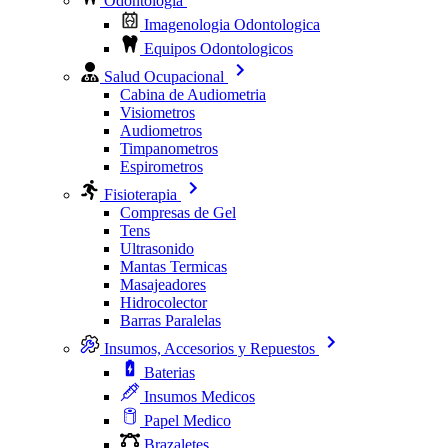
Odontologia
Imagenologia Odontologica
Equipos Odontologicos
Salud Ocupacional
Cabina de Audiometria
Visiometros
Audiometros
Timpanometros
Espirometros
Fisioterapia
Compresas de Gel
Tens
Ultrasonido
Mantas Termicas
Masajeadores
Hidrocolector
Barras Paralelas
Insumos, Accesorios y Repuestos
Baterias
Insumos Medicos
Papel Medico
Brazaletes