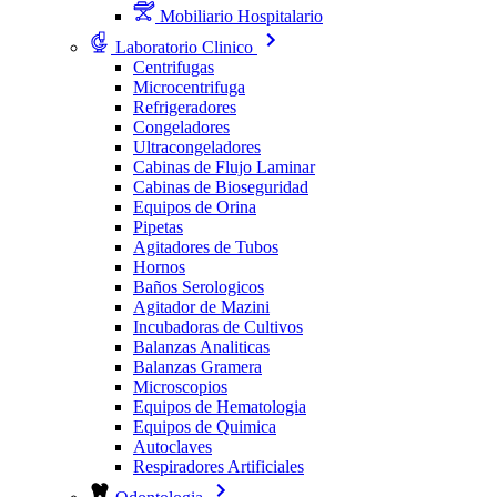
Mobiliario Hospitalario
Laboratorio Clinico
Centrifugas
Microcentrifuga
Refrigeradores
Congeladores
Ultracongeladores
Cabinas de Flujo Laminar
Cabinas de Bioseguridad
Equipos de Orina
Pipetas
Agitadores de Tubos
Hornos
Baños Serologicos
Agitador de Mazini
Incubadoras de Cultivos
Balanzas Analiticas
Balanzas Gramera
Microscopios
Equipos de Hematologia
Equipos de Quimica
Autoclaves
Respiradores Artificiales