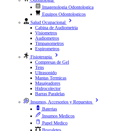
Odontologia
Imagenologia Odontologica
Equipos Odontologicos
Salud Ocupacional
Cabina de Audiometria
Visiometros
Audiometros
Timpanometros
Espirometros
Fisioterapia
Compresas de Gel
Tens
Ultrasonido
Mantas Termicas
Masajeadores
Hidrocolector
Barras Paralelas
Insumos, Accesorios y Repuestos
Baterias
Insumos Medicos
Papel Medico
Brazaletes