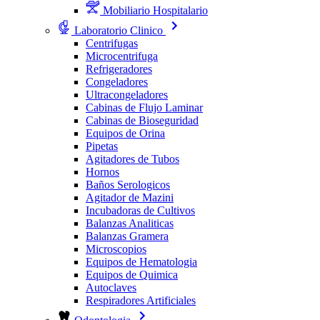
Mobiliario Hospitalario
Laboratorio Clinico
Centrifugas
Microcentrifuga
Refrigeradores
Congeladores
Ultracongeladores
Cabinas de Flujo Laminar
Cabinas de Bioseguridad
Equipos de Orina
Pipetas
Agitadores de Tubos
Hornos
Baños Serologicos
Agitador de Mazini
Incubadoras de Cultivos
Balanzas Analiticas
Balanzas Gramera
Microscopios
Equipos de Hematologia
Equipos de Quimica
Autoclaves
Respiradores Artificiales