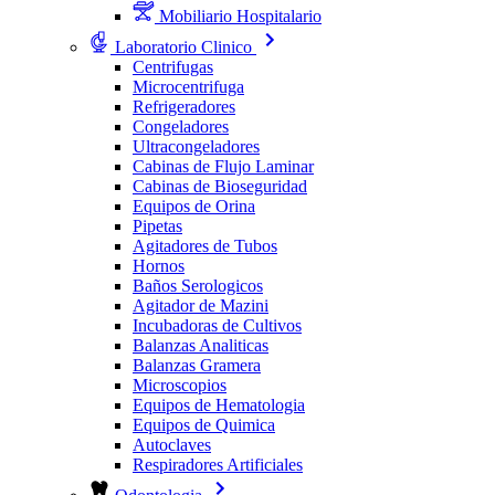
Mobiliario Hospitalario
Laboratorio Clinico
Centrifugas
Microcentrifuga
Refrigeradores
Congeladores
Ultracongeladores
Cabinas de Flujo Laminar
Cabinas de Bioseguridad
Equipos de Orina
Pipetas
Agitadores de Tubos
Hornos
Baños Serologicos
Agitador de Mazini
Incubadoras de Cultivos
Balanzas Analiticas
Balanzas Gramera
Microscopios
Equipos de Hematologia
Equipos de Quimica
Autoclaves
Respiradores Artificiales