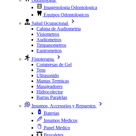
Odontologia
Imagenologia Odontologica
Equipos Odontologicos
Salud Ocupacional
Cabina de Audiometria
Visiometros
Audiometros
Timpanometros
Espirometros
Fisioterapia
Compresas de Gel
Tens
Ultrasonido
Mantas Termicas
Masajeadores
Hidrocolector
Barras Paralelas
Insumos, Accesorios y Repuestos
Baterias
Insumos Medicos
Papel Medico
Brazaletes