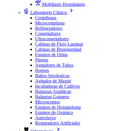
Mobiliario Hospitalario
Laboratorio Clinico
Centrifugas
Microcentrifuga
Refrigeradores
Congeladores
Ultracongeladores
Cabinas de Flujo Laminar
Cabinas de Bioseguridad
Equipos de Orina
Pipetas
Agitadores de Tubos
Hornos
Baños Serologicos
Agitador de Mazini
Incubadoras de Cultivos
Balanzas Analiticas
Balanzas Gramera
Microscopios
Equipos de Hematologia
Equipos de Quimica
Autoclaves
Respiradores Artificiales