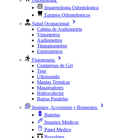
Odontologia
Imagenologia Odontologica
Equipos Odontologicos
Salud Ocupacional
Cabina de Audiometria
Visiometros
Audiometros
Timpanometros
Espirometros
Fisioterapia
Compresas de Gel
Tens
Ultrasonido
Mantas Termicas
Masajeadores
Hidrocolector
Barras Paralelas
Insumos, Accesorios y Repuestos
Baterias
Insumos Medicos
Papel Medico
Brazaletes