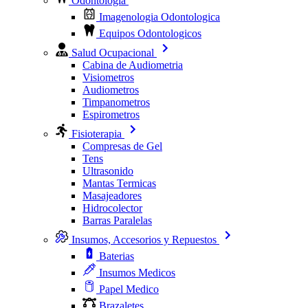
Odontologia
Imagenologia Odontologica
Equipos Odontologicos
Salud Ocupacional
Cabina de Audiometria
Visiometros
Audiometros
Timpanometros
Espirometros
Fisioterapia
Compresas de Gel
Tens
Ultrasonido
Mantas Termicas
Masajeadores
Hidrocolector
Barras Paralelas
Insumos, Accesorios y Repuestos
Baterias
Insumos Medicos
Papel Medico
Brazaletes