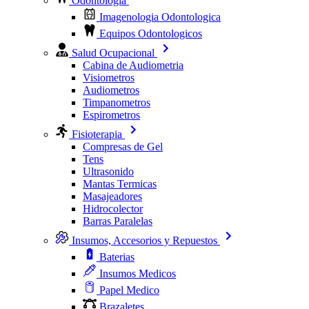
Odontologia
Imagenologia Odontologica
Equipos Odontologicos
Salud Ocupacional
Cabina de Audiometria
Visiometros
Audiometros
Timpanometros
Espirometros
Fisioterapia
Compresas de Gel
Tens
Ultrasonido
Mantas Termicas
Masajeadores
Hidrocolector
Barras Paralelas
Insumos, Accesorios y Repuestos
Baterias
Insumos Medicos
Papel Medico
Brazaletes