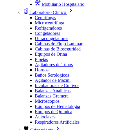
Mobiliario Hospitalario
Laboratorio Clinico
Centrifugas
Microcentrifuga
Refrigeradores
Congeladores
Ultracongeladores
Cabinas de Flujo Laminar
Cabinas de Bioseguridad
Equipos de Orina
Pipetas
Agitadores de Tubos
Hornos
Baños Serologicos
Agitador de Mazini
Incubadoras de Cultivos
Balanzas Analiticas
Balanzas Gramera
Microscopios
Equipos de Hematologia
Equipos de Quimica
Autoclaves
Respiradores Artificiales