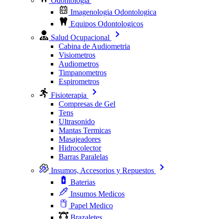
Odontologia
Imagenologia Odontologica
Equipos Odontologicos
Salud Ocupacional
Cabina de Audiometria
Visiometros
Audiometros
Timpanometros
Espirometros
Fisioterapia
Compresas de Gel
Tens
Ultrasonido
Mantas Termicas
Masajeadores
Hidrocolector
Barras Paralelas
Insumos, Accesorios y Repuestos
Baterias
Insumos Medicos
Papel Medico
Brazaletes