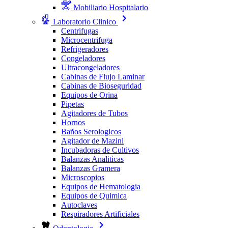
Mobiliario Hospitalario
Laboratorio Clinico
Centrifugas
Microcentrifuga
Refrigeradores
Congeladores
Ultracongeladores
Cabinas de Flujo Laminar
Cabinas de Bioseguridad
Equipos de Orina
Pipetas
Agitadores de Tubos
Hornos
Baños Serologicos
Agitador de Mazini
Incubadoras de Cultivos
Balanzas Analiticas
Balanzas Gramera
Microscopios
Equipos de Hematologia
Equipos de Quimica
Autoclaves
Respiradores Artificiales