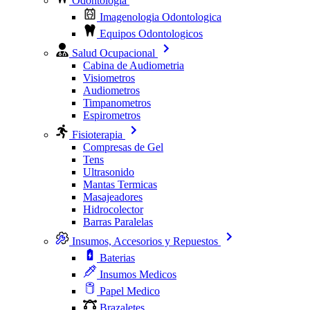
Odontologia
Imagenologia Odontologica
Equipos Odontologicos
Salud Ocupacional
Cabina de Audiometria
Visiometros
Audiometros
Timpanometros
Espirometros
Fisioterapia
Compresas de Gel
Tens
Ultrasonido
Mantas Termicas
Masajeadores
Hidrocolector
Barras Paralelas
Insumos, Accesorios y Repuestos
Baterias
Insumos Medicos
Papel Medico
Brazaletes