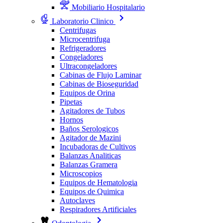
Mobiliario Hospitalario
Laboratorio Clinico
Centrifugas
Microcentrifuga
Refrigeradores
Congeladores
Ultracongeladores
Cabinas de Flujo Laminar
Cabinas de Bioseguridad
Equipos de Orina
Pipetas
Agitadores de Tubos
Hornos
Baños Serologicos
Agitador de Mazini
Incubadoras de Cultivos
Balanzas Analiticas
Balanzas Gramera
Microscopios
Equipos de Hematologia
Equipos de Quimica
Autoclaves
Respiradores Artificiales