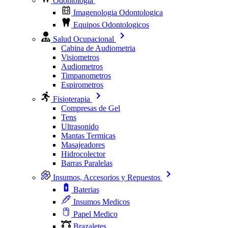
Odontologia
Imagenologia Odontologica
Equipos Odontologicos
Salud Ocupacional
Cabina de Audiometria
Visiometros
Audiometros
Timpanometros
Espirometros
Fisioterapia
Compresas de Gel
Tens
Ultrasonido
Mantas Termicas
Masajeadores
Hidrocolector
Barras Paralelas
Insumos, Accesorios y Repuestos
Baterias
Insumos Medicos
Papel Medico
Brazaletes