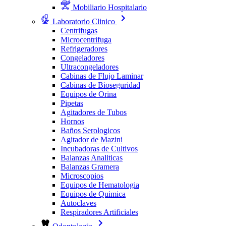
Mobiliario Hospitalario
Laboratorio Clinico
Centrifugas
Microcentrifuga
Refrigeradores
Congeladores
Ultracongeladores
Cabinas de Flujo Laminar
Cabinas de Bioseguridad
Equipos de Orina
Pipetas
Agitadores de Tubos
Hornos
Baños Serologicos
Agitador de Mazini
Incubadoras de Cultivos
Balanzas Analiticas
Balanzas Gramera
Microscopios
Equipos de Hematologia
Equipos de Quimica
Autoclaves
Respiradores Artificiales