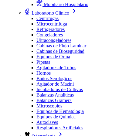
Mobiliario Hospitalario
Laboratorio Clinico
Centrifugas
Microcentrifuga
Refrigeradores
Congeladores
Ultracongeladores
Cabinas de Flujo Laminar
Cabinas de Bioseguridad
Equipos de Orina
Pipetas
Agitadores de Tubos
Hornos
Baños Serologicos
Agitador de Mazini
Incubadoras de Cultivos
Balanzas Analiticas
Balanzas Gramera
Microscopios
Equipos de Hematologia
Equipos de Quimica
Autoclaves
Respiradores Artificiales