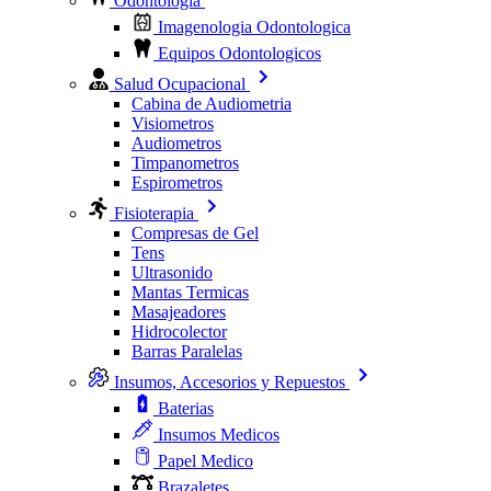
Odontologia
Imagenologia Odontologica
Equipos Odontologicos
Salud Ocupacional
Cabina de Audiometria
Visiometros
Audiometros
Timpanometros
Espirometros
Fisioterapia
Compresas de Gel
Tens
Ultrasonido
Mantas Termicas
Masajeadores
Hidrocolector
Barras Paralelas
Insumos, Accesorios y Repuestos
Baterias
Insumos Medicos
Papel Medico
Brazaletes