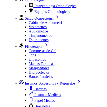
Odontologia
Imagenologia Odontologica
Equipos Odontologicos
Salud Ocupacional
Cabina de Audiometria
Visiometros
Audiometros
Timpanometros
Espirometros
Fisioterapia
Compresas de Gel
Tens
Ultrasonido
Mantas Termicas
Masajeadores
Hidrocolector
Barras Paralelas
Insumos, Accesorios y Repuestos
Baterias
Insumos Medicos
Papel Medico
Brazaletes