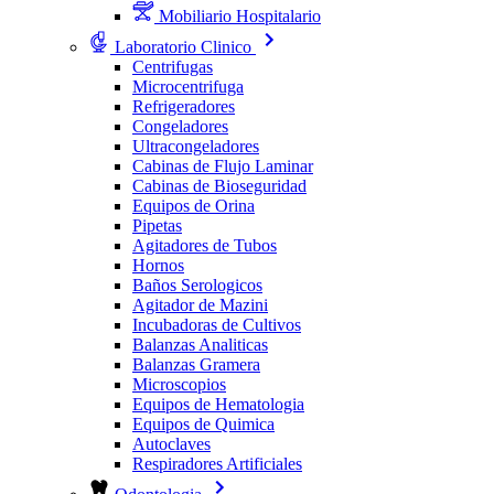
Mobiliario Hospitalario
Laboratorio Clinico
Centrifugas
Microcentrifuga
Refrigeradores
Congeladores
Ultracongeladores
Cabinas de Flujo Laminar
Cabinas de Bioseguridad
Equipos de Orina
Pipetas
Agitadores de Tubos
Hornos
Baños Serologicos
Agitador de Mazini
Incubadoras de Cultivos
Balanzas Analiticas
Balanzas Gramera
Microscopios
Equipos de Hematologia
Equipos de Quimica
Autoclaves
Respiradores Artificiales