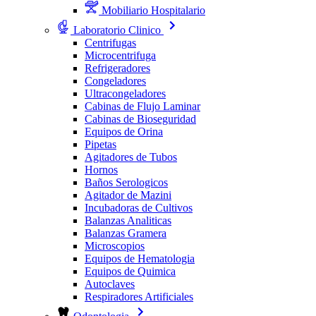
Mobiliario Hospitalario
Laboratorio Clinico
Centrifugas
Microcentrifuga
Refrigeradores
Congeladores
Ultracongeladores
Cabinas de Flujo Laminar
Cabinas de Bioseguridad
Equipos de Orina
Pipetas
Agitadores de Tubos
Hornos
Baños Serologicos
Agitador de Mazini
Incubadoras de Cultivos
Balanzas Analiticas
Balanzas Gramera
Microscopios
Equipos de Hematologia
Equipos de Quimica
Autoclaves
Respiradores Artificiales