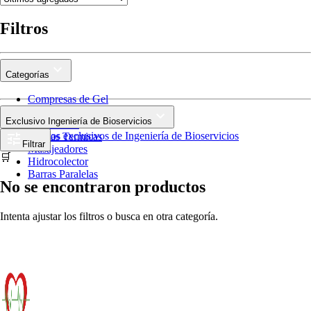
Filtros
Categorías
Compresas de Gel
Tens
Exclusivo Ingeniería de Bioservicios
Ultrasonido
Productos exclusivos de Ingeniería de Bioservicios
Mantas Termicas
Filtrar
Masajeadores
🛒
Hidrocolector
Barras Paralelas
No se encontraron productos
Intenta ajustar los filtros o busca en otra categoría.