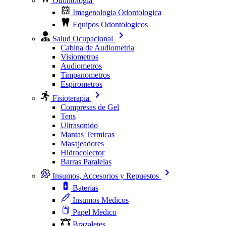
Odontologia
Imagenologia Odontologica
Equipos Odontologicos
Salud Ocupacional
Cabina de Audiometria
Visiometros
Audiometros
Timpanometros
Espirometros
Fisioterapia
Compresas de Gel
Tens
Ultrasonido
Mantas Termicas
Masajeadores
Hidrocolector
Barras Paralelas
Insumos, Accesorios y Repuestos
Baterias
Insumos Medicos
Papel Medico
Brazaletes