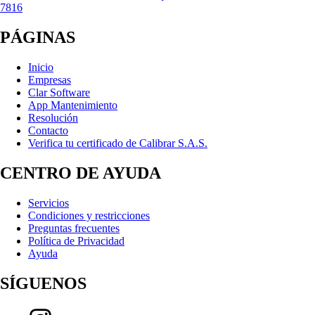
7816
PÁGINAS
Inicio
Empresas
Clar Software
App Mantenimiento
Resolución
Contacto
Verifica tu certificado de Calibrar S.A.S.
CENTRO DE AYUDA
Servicios
Condiciones y restricciones
Preguntas frecuentes
Política de Privacidad
Ayuda
SÍGUENOS