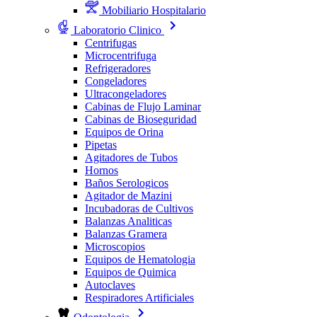
Mobiliario Hospitalario
Laboratorio Clinico
Centrifugas
Microcentrifuga
Refrigeradores
Congeladores
Ultracongeladores
Cabinas de Flujo Laminar
Cabinas de Bioseguridad
Equipos de Orina
Pipetas
Agitadores de Tubos
Hornos
Baños Serologicos
Agitador de Mazini
Incubadoras de Cultivos
Balanzas Analiticas
Balanzas Gramera
Microscopios
Equipos de Hematologia
Equipos de Quimica
Autoclaves
Respiradores Artificiales