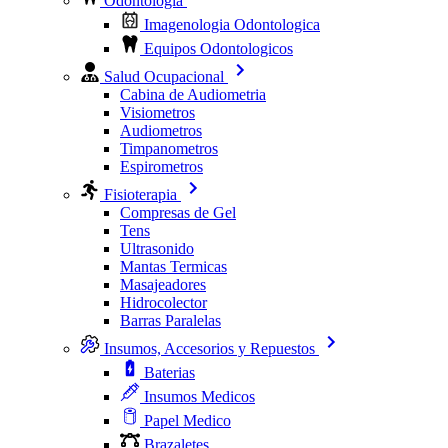
Odontologia
Imagenologia Odontologica
Equipos Odontologicos
Salud Ocupacional
Cabina de Audiometria
Visiometros
Audiometros
Timpanometros
Espirometros
Fisioterapia
Compresas de Gel
Tens
Ultrasonido
Mantas Termicas
Masajeadores
Hidrocolector
Barras Paralelas
Insumos, Accesorios y Repuestos
Baterias
Insumos Medicos
Papel Medico
Brazaletes