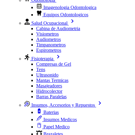
Odontologia
Imagenologia Odontologica
Equipos Odontologicos
Salud Ocupacional
Cabina de Audiometria
Visiometros
Audiometros
Timpanometros
Espirometros
Fisioterapia
Compresas de Gel
Tens
Ultrasonido
Mantas Termicas
Masajeadores
Hidrocolector
Barras Paralelas
Insumos, Accesorios y Repuestos
Baterias
Insumos Medicos
Papel Medico
Brazaletes