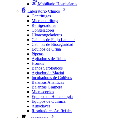
Mobiliario Hospitalario
Laboratorio Clinico
Centrifugas
Microcentrifuga
Refrigeradores
Congeladores
Ultracongeladores
Cabinas de Flujo Laminar
Cabinas de Bioseguridad
Equipos de Orina
Pipetas
Agitadores de Tubos
Hornos
Baños Serologicos
Agitador de Mazini
Incubadoras de Cultivos
Balanzas Analiticas
Balanzas Gramera
Microscopios
Equipos de Hematologia
Equipos de Quimica
Autoclaves
Respiradores Artificiales