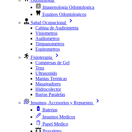
Odontologia
Imagenologia Odontologica
Equipos Odontologicos
Salud Ocupacional
Cabina de Audiometria
Visiometros
Audiometros
Timpanometros
Espirometros
Fisioterapia
Compresas de Gel
Tens
Ultrasonido
Mantas Termicas
Masajeadores
Hidrocolector
Barras Paralelas
Insumos, Accesorios y Repuestos
Baterias
Insumos Medicos
Papel Medico
Brazaletes