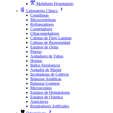
Mobiliario Hospitalario
Laboratorio Clinico
Centrifugas
Microcentrifuga
Refrigeradores
Congeladores
Ultracongeladores
Cabinas de Flujo Laminar
Cabinas de Bioseguridad
Equipos de Orina
Pipetas
Agitadores de Tubos
Hornos
Baños Serologicos
Agitador de Mazini
Incubadoras de Cultivos
Balanzas Analiticas
Balanzas Gramera
Microscopios
Equipos de Hematologia
Equipos de Quimica
Autoclaves
Respiradores Artificiales