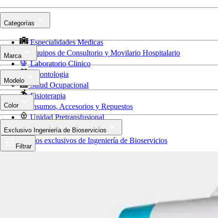
Categorías
Especialidades Medicas
Equipos de Consultorio y Movilario Hospitalario
Marca
Laboratorio Clinico
Odontologia
Modelo
Salud Ocupacional
Fisioterapia
Color
Insumos, Accesorios y Repuestos
Unidad Pretransfusional
Todos nuestros productos
Exclusivo Ingeniería de Bioservicios
Productos exclusivos de Ingeniería de Bioservicios
Filtrar