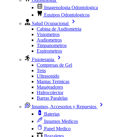
Odontologia
Imagenologia Odontologica
Equipos Odontologicos
Salud Ocupacional
Cabina de Audiometria
Visiometros
Audiometros
Timpanometros
Espirometros
Fisioterapia
Compresas de Gel
Tens
Ultrasonido
Mantas Termicas
Masajeadores
Hidrocolector
Barras Paralelas
Insumos, Accesorios y Repuestos
Baterias
Insumos Medicos
Papel Medico
Brazaletes