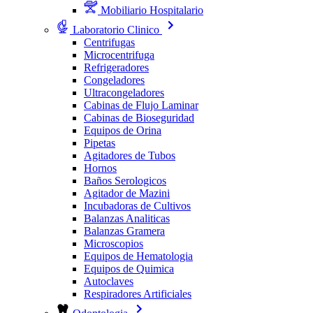
Mobiliario Hospitalario
Laboratorio Clinico
Centrifugas
Microcentrifuga
Refrigeradores
Congeladores
Ultracongeladores
Cabinas de Flujo Laminar
Cabinas de Bioseguridad
Equipos de Orina
Pipetas
Agitadores de Tubos
Hornos
Baños Serologicos
Agitador de Mazini
Incubadoras de Cultivos
Balanzas Analiticas
Balanzas Gramera
Microscopios
Equipos de Hematologia
Equipos de Quimica
Autoclaves
Respiradores Artificiales