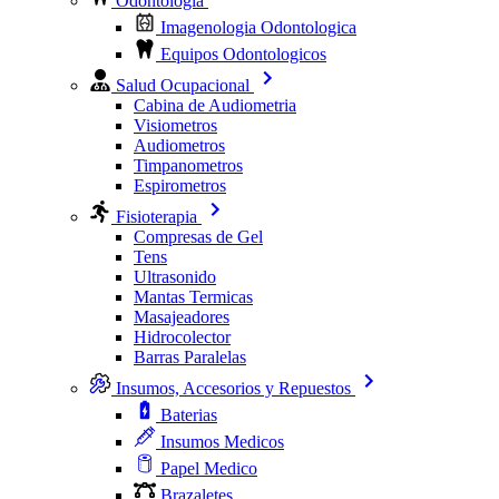
Odontologia
Imagenologia Odontologica
Equipos Odontologicos
Salud Ocupacional
Cabina de Audiometria
Visiometros
Audiometros
Timpanometros
Espirometros
Fisioterapia
Compresas de Gel
Tens
Ultrasonido
Mantas Termicas
Masajeadores
Hidrocolector
Barras Paralelas
Insumos, Accesorios y Repuestos
Baterias
Insumos Medicos
Papel Medico
Brazaletes