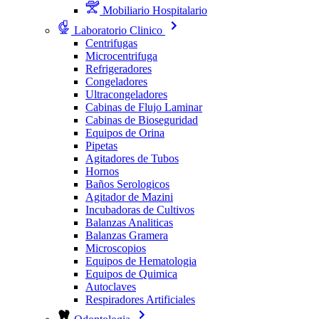
Mobiliario Hospitalario
Laboratorio Clinico
Centrifugas
Microcentrifuga
Refrigeradores
Congeladores
Ultracongeladores
Cabinas de Flujo Laminar
Cabinas de Bioseguridad
Equipos de Orina
Pipetas
Agitadores de Tubos
Hornos
Baños Serologicos
Agitador de Mazini
Incubadoras de Cultivos
Balanzas Analiticas
Balanzas Gramera
Microscopios
Equipos de Hematologia
Equipos de Quimica
Autoclaves
Respiradores Artificiales