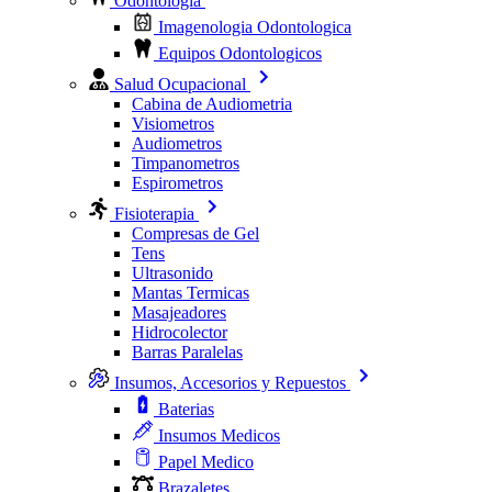
Odontologia
Imagenologia Odontologica
Equipos Odontologicos
Salud Ocupacional
Cabina de Audiometria
Visiometros
Audiometros
Timpanometros
Espirometros
Fisioterapia
Compresas de Gel
Tens
Ultrasonido
Mantas Termicas
Masajeadores
Hidrocolector
Barras Paralelas
Insumos, Accesorios y Repuestos
Baterias
Insumos Medicos
Papel Medico
Brazaletes