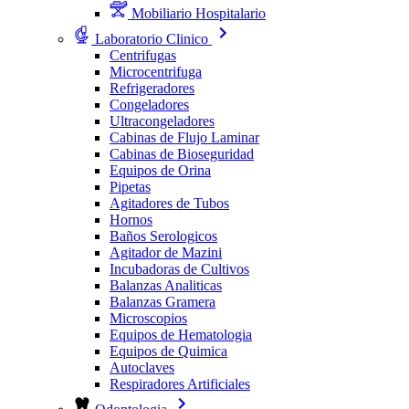
Mobiliario Hospitalario
Laboratorio Clinico
Centrifugas
Microcentrifuga
Refrigeradores
Congeladores
Ultracongeladores
Cabinas de Flujo Laminar
Cabinas de Bioseguridad
Equipos de Orina
Pipetas
Agitadores de Tubos
Hornos
Baños Serologicos
Agitador de Mazini
Incubadoras de Cultivos
Balanzas Analiticas
Balanzas Gramera
Microscopios
Equipos de Hematologia
Equipos de Quimica
Autoclaves
Respiradores Artificiales