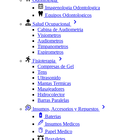
Odontologia
Imagenologia Odontologica
Equipos Odontologicos
Salud Ocupacional
Cabina de Audiometria
Visiometros
Audiometros
Timpanometros
Espirometros
Fisioterapia
Compresas de Gel
Tens
Ultrasonido
Mantas Termicas
Masajeadores
Hidrocolector
Barras Paralelas
Insumos, Accesorios y Repuestos
Baterias
Insumos Medicos
Papel Medico
Brazaletes