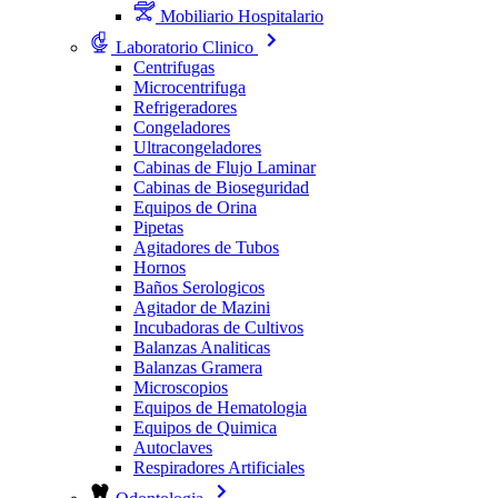
Mobiliario Hospitalario
Laboratorio Clinico
Centrifugas
Microcentrifuga
Refrigeradores
Congeladores
Ultracongeladores
Cabinas de Flujo Laminar
Cabinas de Bioseguridad
Equipos de Orina
Pipetas
Agitadores de Tubos
Hornos
Baños Serologicos
Agitador de Mazini
Incubadoras de Cultivos
Balanzas Analiticas
Balanzas Gramera
Microscopios
Equipos de Hematologia
Equipos de Quimica
Autoclaves
Respiradores Artificiales