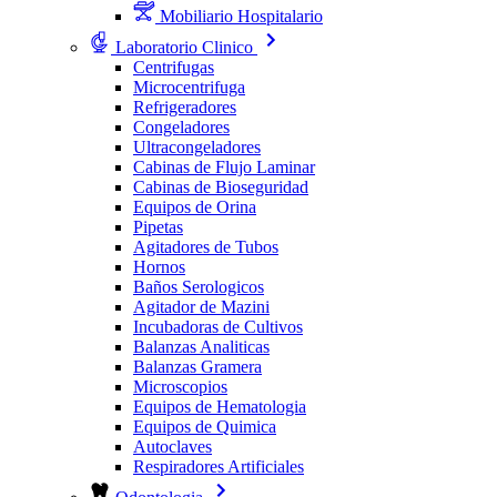
Mobiliario Hospitalario
Laboratorio Clinico
Centrifugas
Microcentrifuga
Refrigeradores
Congeladores
Ultracongeladores
Cabinas de Flujo Laminar
Cabinas de Bioseguridad
Equipos de Orina
Pipetas
Agitadores de Tubos
Hornos
Baños Serologicos
Agitador de Mazini
Incubadoras de Cultivos
Balanzas Analiticas
Balanzas Gramera
Microscopios
Equipos de Hematologia
Equipos de Quimica
Autoclaves
Respiradores Artificiales