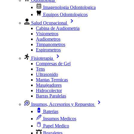
Odontologia
Imagenologia Odontologica
Equipos Odontologicos
Salud Ocupacional
Cabina de Audiometria
Visiometros
Audiometros
Timpanometros
Espirometros
Fisioterapia
Compresas de Gel
Tens
Ultrasonido
Mantas Termicas
Masajeadores
Hidrocolector
Barras Paralelas
Insumos, Accesorios y Repuestos
Baterias
Insumos Medicos
Papel Medico
Brazaletes