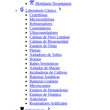
Mobiliario Hospitalario
Laboratorio Clinico
Centrifugas
Microcentrifuga
Refrigeradores
Congeladores
Ultracongeladores
Cabinas de Flujo Laminar
Cabinas de Bioseguridad
Equipos de Orina
Pipetas
Agitadores de Tubos
Hornos
Baños Serologicos
Agitador de Mazini
Incubadoras de Cultivos
Balanzas Analiticas
Balanzas Gramera
Microscopios
Equipos de Hematologia
Equipos de Quimica
Autoclaves
Respiradores Artificiales