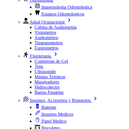
Odontologia
Imagenologia Odontologica
Equipos Odontologicos
Salud Ocupacional
Cabina de Audiometria
Visiometros
Audiometros
Timpanometros
Espirometros
Fisioterapia
Compresas de Gel
Tens
Ultrasonido
Mantas Termicas
Masajeadores
Hidrocolector
Barras Paralelas
Insumos, Accesorios y Repuestos
Baterias
Insumos Medicos
Papel Medico
Brazaletes