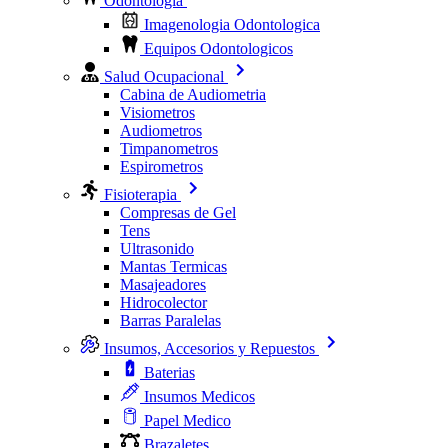
Odontologia
Imagenologia Odontologica
Equipos Odontologicos
Salud Ocupacional
Cabina de Audiometria
Visiometros
Audiometros
Timpanometros
Espirometros
Fisioterapia
Compresas de Gel
Tens
Ultrasonido
Mantas Termicas
Masajeadores
Hidrocolector
Barras Paralelas
Insumos, Accesorios y Repuestos
Baterias
Insumos Medicos
Papel Medico
Brazaletes