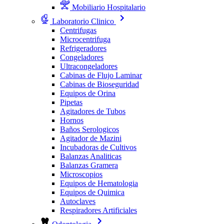
Mobiliario Hospitalario
Laboratorio Clinico
Centrifugas
Microcentrifuga
Refrigeradores
Congeladores
Ultracongeladores
Cabinas de Flujo Laminar
Cabinas de Bioseguridad
Equipos de Orina
Pipetas
Agitadores de Tubos
Hornos
Baños Serologicos
Agitador de Mazini
Incubadoras de Cultivos
Balanzas Analiticas
Balanzas Gramera
Microscopios
Equipos de Hematologia
Equipos de Quimica
Autoclaves
Respiradores Artificiales