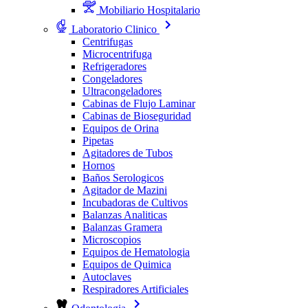
Mobiliario Hospitalario
Laboratorio Clinico
Centrifugas
Microcentrifuga
Refrigeradores
Congeladores
Ultracongeladores
Cabinas de Flujo Laminar
Cabinas de Bioseguridad
Equipos de Orina
Pipetas
Agitadores de Tubos
Hornos
Baños Serologicos
Agitador de Mazini
Incubadoras de Cultivos
Balanzas Analiticas
Balanzas Gramera
Microscopios
Equipos de Hematologia
Equipos de Quimica
Autoclaves
Respiradores Artificiales