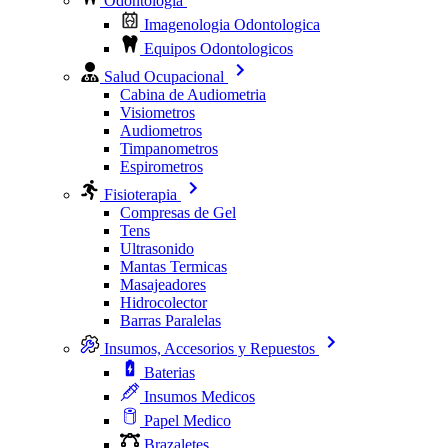
Odontologia
Imagenologia Odontologica
Equipos Odontologicos
Salud Ocupacional
Cabina de Audiometria
Visiometros
Audiometros
Timpanometros
Espirometros
Fisioterapia
Compresas de Gel
Tens
Ultrasonido
Mantas Termicas
Masajeadores
Hidrocolector
Barras Paralelas
Insumos, Accesorios y Repuestos
Baterias
Insumos Medicos
Papel Medico
Brazaletes