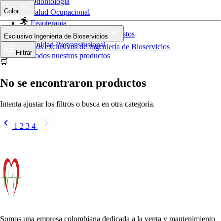
Odontologia
Color
Salud Ocupacional
Fisioterapia
Insumos, Accesorios y Repuestos
Exclusivo Ingeniería de Bioservicios
Unidad Pretransfusional
Productos exclusivos de Ingeniería de Bioservicios
Filtrar
Todos nuestros productos
🛒
No se encontraron productos
Intenta ajustar los filtros o busca en otra categoría.
1
2
3
4
Somos una empresa colombiana dedicada a la venta y mantenimiento