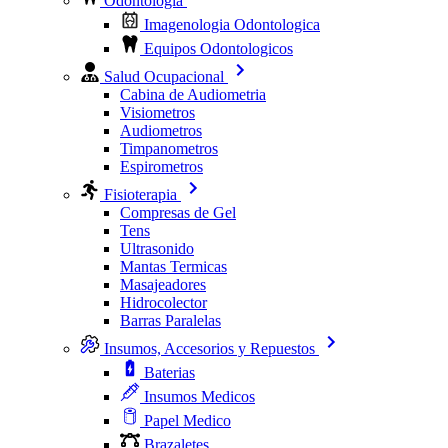
Odontologia
Imagenologia Odontologica
Equipos Odontologicos
Salud Ocupacional
Cabina de Audiometria
Visiometros
Audiometros
Timpanometros
Espirometros
Fisioterapia
Compresas de Gel
Tens
Ultrasonido
Mantas Termicas
Masajeadores
Hidrocolector
Barras Paralelas
Insumos, Accesorios y Repuestos
Baterias
Insumos Medicos
Papel Medico
Brazaletes