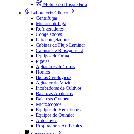
Mobiliario Hospitalario
Laboratorio Clinico
Centrifugas
Microcentrifuga
Refrigeradores
Congeladores
Ultracongeladores
Cabinas de Flujo Laminar
Cabinas de Bioseguridad
Equipos de Orina
Pipetas
Agitadores de Tubos
Hornos
Baños Serologicos
Agitador de Mazini
Incubadoras de Cultivos
Balanzas Analiticas
Balanzas Gramera
Microscopios
Equipos de Hematologia
Equipos de Quimica
Autoclaves
Respiradores Artificiales