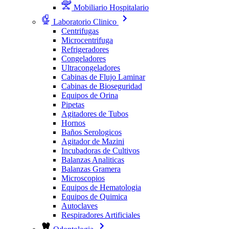
Mobiliario Hospitalario
Laboratorio Clinico
Centrifugas
Microcentrifuga
Refrigeradores
Congeladores
Ultracongeladores
Cabinas de Flujo Laminar
Cabinas de Bioseguridad
Equipos de Orina
Pipetas
Agitadores de Tubos
Hornos
Baños Serologicos
Agitador de Mazini
Incubadoras de Cultivos
Balanzas Analiticas
Balanzas Gramera
Microscopios
Equipos de Hematologia
Equipos de Quimica
Autoclaves
Respiradores Artificiales