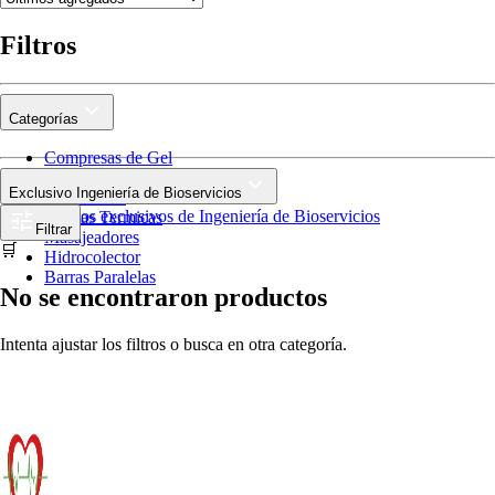
Filtros
Categorías
Compresas de Gel
Tens
Exclusivo Ingeniería de Bioservicios
Ultrasonido
Productos exclusivos de Ingeniería de Bioservicios
Mantas Termicas
Filtrar
Masajeadores
🛒
Hidrocolector
Barras Paralelas
No se encontraron productos
Intenta ajustar los filtros o busca en otra categoría.