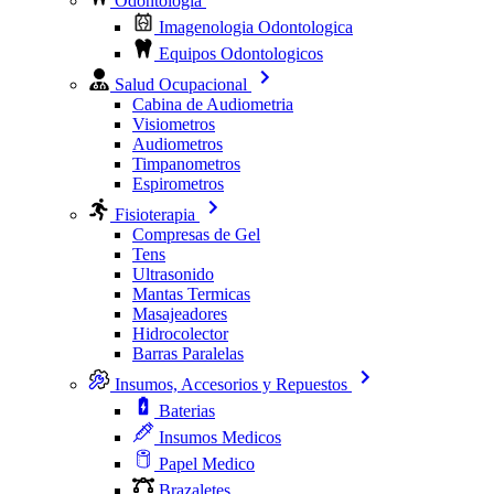
Odontologia
Imagenologia Odontologica
Equipos Odontologicos
Salud Ocupacional
Cabina de Audiometria
Visiometros
Audiometros
Timpanometros
Espirometros
Fisioterapia
Compresas de Gel
Tens
Ultrasonido
Mantas Termicas
Masajeadores
Hidrocolector
Barras Paralelas
Insumos, Accesorios y Repuestos
Baterias
Insumos Medicos
Papel Medico
Brazaletes