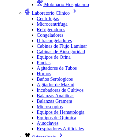
Mobiliario Hospitalario
Laboratorio Clinico
Centrifugas
Microcentrifuga
Refrigeradores
Congeladores
Ultracongeladores
Cabinas de Flujo Laminar
Cabinas de Bioseguridad
Equipos de Orina
Pipetas
Agitadores de Tubos
Hornos
Baños Serologicos
Agitador de Mazini
Incubadoras de Cultivos
Balanzas Analiticas
Balanzas Gramera
Microscopios
Equipos de Hematologia
Equipos de Quimica
Autoclaves
Respiradores Artificiales