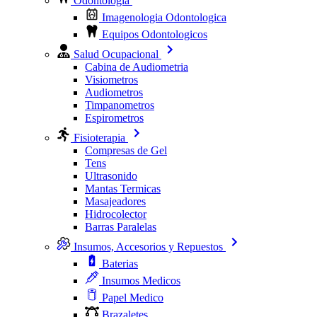
Odontologia
Imagenologia Odontologica
Equipos Odontologicos
Salud Ocupacional
Cabina de Audiometria
Visiometros
Audiometros
Timpanometros
Espirometros
Fisioterapia
Compresas de Gel
Tens
Ultrasonido
Mantas Termicas
Masajeadores
Hidrocolector
Barras Paralelas
Insumos, Accesorios y Repuestos
Baterias
Insumos Medicos
Papel Medico
Brazaletes