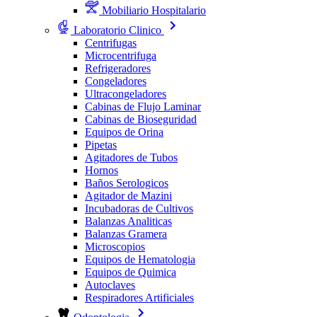
Mobiliario Hospitalario
Laboratorio Clinico
Centrifugas
Microcentrifuga
Refrigeradores
Congeladores
Ultracongeladores
Cabinas de Flujo Laminar
Cabinas de Bioseguridad
Equipos de Orina
Pipetas
Agitadores de Tubos
Hornos
Baños Serologicos
Agitador de Mazini
Incubadoras de Cultivos
Balanzas Analiticas
Balanzas Gramera
Microscopios
Equipos de Hematologia
Equipos de Quimica
Autoclaves
Respiradores Artificiales