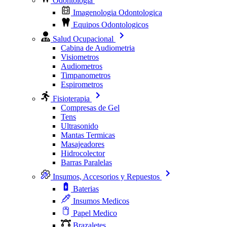
Odontologia
Imagenologia Odontologica
Equipos Odontologicos
Salud Ocupacional
Cabina de Audiometria
Visiometros
Audiometros
Timpanometros
Espirometros
Fisioterapia
Compresas de Gel
Tens
Ultrasonido
Mantas Termicas
Masajeadores
Hidrocolector
Barras Paralelas
Insumos, Accesorios y Repuestos
Baterias
Insumos Medicos
Papel Medico
Brazaletes