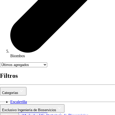
Biombos
Filtros
Categorías
Escalerilla
Divanes
Exclusivo Ingeniería de Bioservicios
Camillas de Transporte