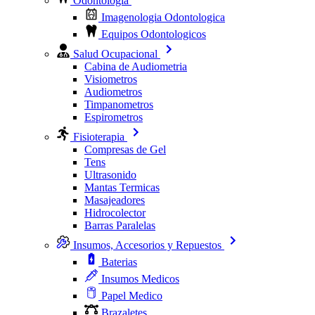
Odontologia
Imagenologia Odontologica
Equipos Odontologicos
Salud Ocupacional
Cabina de Audiometria
Visiometros
Audiometros
Timpanometros
Espirometros
Fisioterapia
Compresas de Gel
Tens
Ultrasonido
Mantas Termicas
Masajeadores
Hidrocolector
Barras Paralelas
Insumos, Accesorios y Repuestos
Baterias
Insumos Medicos
Papel Medico
Brazaletes