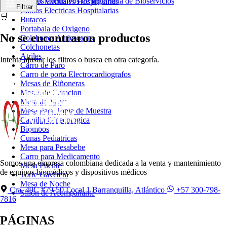
Productos exclusivos de Ingeniería de Bioservicios
Camas Manuales Hospitalarias
Filtrar
Camas Electricas Hospitalarias
🛒
Butacos
Portabala de Oxigeno
No se encontraron productos
Colchones Antiescaras
Colchonetas
Atriles
Intenta ajustar los filtros o busca en otra categoría.
Carro de Paro
Carro de porta Electrocardiografos
Mesas de Riñoneras
Mesas de Curacion
Mesa de Mayo
Mesa Para Toma de Muestra
Camilla Ginecologica
Biombos
Cunas Pediatricas
Mesa para Pesabebe
Carro para Medicamento
Somos una empresa colombiana dedicada a la venta y mantenimiento
Mesa Puente
de equipos biomédicos y dispositivos médicos
Torre Gavetera
Mesa de Noche
Cra. 49C #79-50 Local 1 Barranquilla, Atlántico
+57 300-798-
Sillon de Acompañante
7816
PÁGINAS