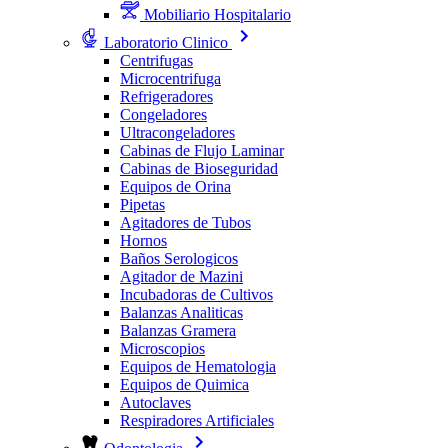
Mobiliario Hospitalario
Laboratorio Clinico
Centrifugas
Microcentrifuga
Refrigeradores
Congeladores
Ultracongeladores
Cabinas de Flujo Laminar
Cabinas de Bioseguridad
Equipos de Orina
Pipetas
Agitadores de Tubos
Hornos
Baños Serologicos
Agitador de Mazini
Incubadoras de Cultivos
Balanzas Analiticas
Balanzas Gramera
Microscopios
Equipos de Hematologia
Equipos de Quimica
Autoclaves
Respiradores Artificiales