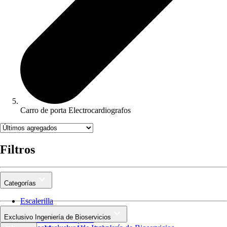
Carro de porta Electrocardiografos
Filtros
Categorías
Escalerilla
Divanes
Exclusivo Ingeniería de Bioservicios
Camillas de Transporte