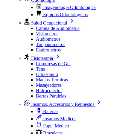
Odontologia
Imagenologia Odontologica
Equipos Odontologicos
Salud Ocupacional
Cabina de Audiometria
Visiometros
Audiometros
Timpanometros
Espirometros
Fisioterapia
Compresas de Gel
Tens
Ultrasonido
Mantas Termicas
Masajeadores
Hidrocolector
Barras Paralelas
Insumos, Accesorios y Repuestos
Baterias
Insumos Medicos
Papel Medico
Brazaletes