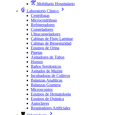
Mobiliario Hospitalario
Laboratorio Clinico
Centrifugas
Microcentrifuga
Refrigeradores
Congeladores
Ultracongeladores
Cabinas de Flujo Laminar
Cabinas de Bioseguridad
Equipos de Orina
Pipetas
Agitadores de Tubos
Hornos
Baños Serologicos
Agitador de Mazini
Incubadoras de Cultivos
Balanzas Analiticas
Balanzas Gramera
Microscopios
Equipos de Hematologia
Equipos de Quimica
Autoclaves
Respiradores Artificiales