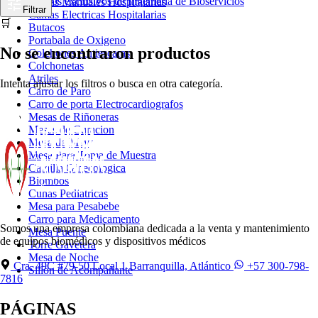
Productos exclusivos de Ingeniería de Bioservicios
Camas Manuales Hospitalarias
Filtrar
Camas Electricas Hospitalarias
🛒
Butacos
Portabala de Oxigeno
No se encontraron productos
Colchones Antiescaras
Colchonetas
Atriles
Intenta ajustar los filtros o busca en otra categoría.
Carro de Paro
Carro de porta Electrocardiografos
Mesas de Riñoneras
Mesas de Curacion
Mesa de Mayo
Mesa Para Toma de Muestra
Camilla Ginecologica
Biombos
Cunas Pediatricas
Mesa para Pesabebe
Carro para Medicamento
Somos una empresa colombiana dedicada a la venta y mantenimiento
Mesa Puente
de equipos biomédicos y dispositivos médicos
Torre Gavetera
Mesa de Noche
Cra. 49C #79-50 Local 1 Barranquilla, Atlántico
+57 300-798-
Sillon de Acompañante
7816
PÁGINAS