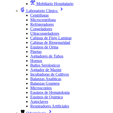
Mobiliario Hospitalario
Laboratorio Clinico
Centrifugas
Microcentrifuga
Refrigeradores
Congeladores
Ultracongeladores
Cabinas de Flujo Laminar
Cabinas de Bioseguridad
Equipos de Orina
Pipetas
Agitadores de Tubos
Hornos
Baños Serologicos
Agitador de Mazini
Incubadoras de Cultivos
Balanzas Analiticas
Balanzas Gramera
Microscopios
Equipos de Hematologia
Equipos de Quimica
Autoclaves
Respiradores Artificiales