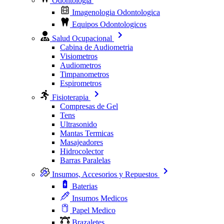
Odontologia
Imagenologia Odontologica
Equipos Odontologicos
Salud Ocupacional
Cabina de Audiometria
Visiometros
Audiometros
Timpanometros
Espirometros
Fisioterapia
Compresas de Gel
Tens
Ultrasonido
Mantas Termicas
Masajeadores
Hidrocolector
Barras Paralelas
Insumos, Accesorios y Repuestos
Baterias
Insumos Medicos
Papel Medico
Brazaletes