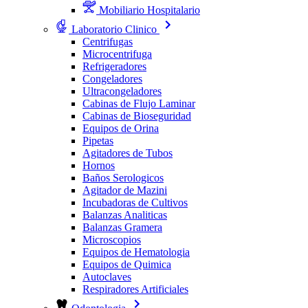
Mobiliario Hospitalario
Laboratorio Clinico
Centrifugas
Microcentrifuga
Refrigeradores
Congeladores
Ultracongeladores
Cabinas de Flujo Laminar
Cabinas de Bioseguridad
Equipos de Orina
Pipetas
Agitadores de Tubos
Hornos
Baños Serologicos
Agitador de Mazini
Incubadoras de Cultivos
Balanzas Analiticas
Balanzas Gramera
Microscopios
Equipos de Hematologia
Equipos de Quimica
Autoclaves
Respiradores Artificiales