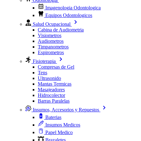
Odontologia
Imagenologia Odontologica
Equipos Odontologicos
Salud Ocupacional
Cabina de Audiometria
Visiometros
Audiometros
Timpanometros
Espirometros
Fisioterapia
Compresas de Gel
Tens
Ultrasonido
Mantas Termicas
Masajeadores
Hidrocolector
Barras Paralelas
Insumos, Accesorios y Repuestos
Baterias
Insumos Medicos
Papel Medico
Brazaletes