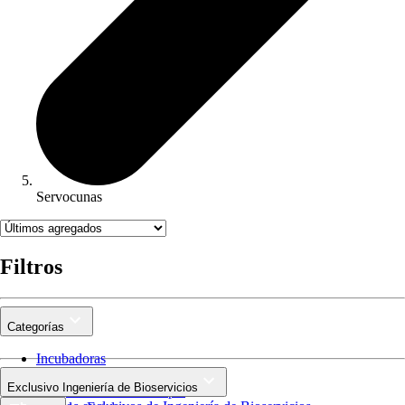
Servocunas
Filtros
Categorías
Incubadoras
Servocunas
Exclusivo Ingeniería de Bioservicios
Lamparas de Foto Terapia