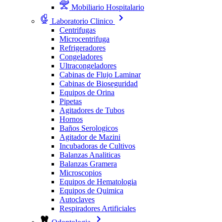
Mobiliario Hospitalario
Laboratorio Clinico
Centrifugas
Microcentrifuga
Refrigeradores
Congeladores
Ultracongeladores
Cabinas de Flujo Laminar
Cabinas de Bioseguridad
Equipos de Orina
Pipetas
Agitadores de Tubos
Hornos
Baños Serologicos
Agitador de Mazini
Incubadoras de Cultivos
Balanzas Analiticas
Balanzas Gramera
Microscopios
Equipos de Hematologia
Equipos de Quimica
Autoclaves
Respiradores Artificiales