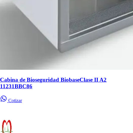
Cabina de Bioseguridad BiobaseClase II A2
11231BBC86
Cotizar