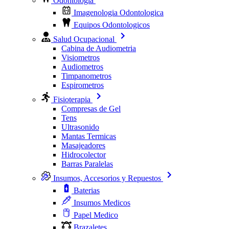
Odontologia
Imagenologia Odontologica
Equipos Odontologicos
Salud Ocupacional
Cabina de Audiometria
Visiometros
Audiometros
Timpanometros
Espirometros
Fisioterapia
Compresas de Gel
Tens
Ultrasonido
Mantas Termicas
Masajeadores
Hidrocolector
Barras Paralelas
Insumos, Accesorios y Repuestos
Baterias
Insumos Medicos
Papel Medico
Brazaletes