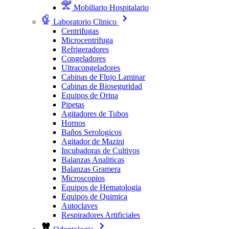
Mobiliario Hospitalario
Laboratorio Clinico
Centrifugas
Microcentrifuga
Refrigeradores
Congeladores
Ultracongeladores
Cabinas de Flujo Laminar
Cabinas de Bioseguridad
Equipos de Orina
Pipetas
Agitadores de Tubos
Hornos
Baños Serologicos
Agitador de Mazini
Incubadoras de Cultivos
Balanzas Analiticas
Balanzas Gramera
Microscopios
Equipos de Hematologia
Equipos de Quimica
Autoclaves
Respiradores Artificiales