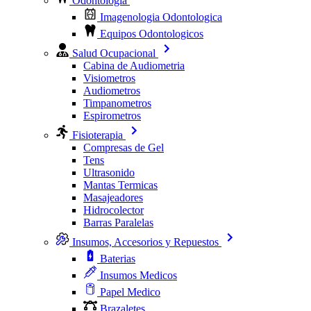
Odontologia
Imagenologia Odontologica
Equipos Odontologicos
Salud Ocupacional
Cabina de Audiometria
Visiometros
Audiometros
Timpanometros
Espirometros
Fisioterapia
Compresas de Gel
Tens
Ultrasonido
Mantas Termicas
Masajeadores
Hidrocolector
Barras Paralelas
Insumos, Accesorios y Repuestos
Baterias
Insumos Medicos
Papel Medico
Brazaletes